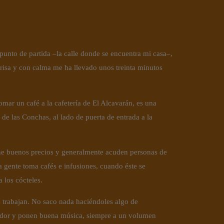
unto de partida –la calle donde se encuentra mi casa–, 
isa y con calma me ha llevado unos treinta minutos 
mar un café a la cafetería de El Alcavarán, es una 
 de las Conchas, al lado de puerta de entrada a la 
ene buenos precios y generalmente acuden personas de 
la gente toma cafés e infusiones, cuando éste se 
a los cócteles.
 trabajan. No saco nada haciéndoles algo de 
gedor y ponen buena música, siempre a un volumen 