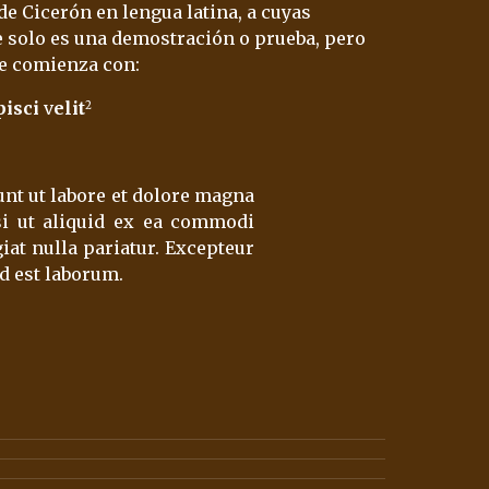
de 
Cicerón
 en lengua 
latina
, a cuyas 
ue solo es una demostración o prueba, pero 
ue comienza con:
pisci
 v
elit
2
unt ut labore et dolore magna
si ut aliquid ex ea commodi
iat nulla pariatur. Excepteur
id est laborum.