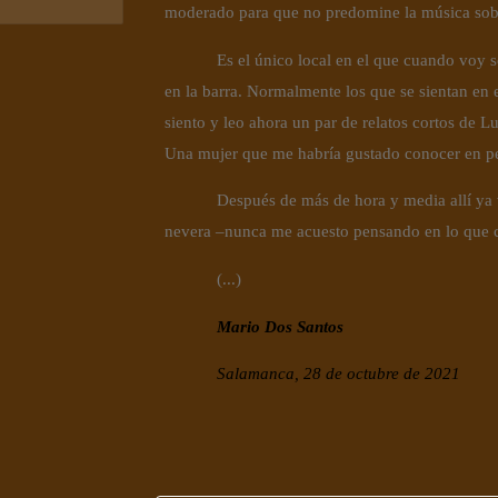
moderado para que no predomine la música sobr
Es el único local en el que cuando voy s
en la barra. Normalmente los que se sientan en 
siento y leo ahora un par de relatos cortos de Lu
Una mujer que me habría gustado conocer en p
Después de más de hora y media allí ya v
nevera –nunca me acuesto pensando en lo que ce
(...)
Mario Dos Santos
Salamanca, 28 de octubre de 2021