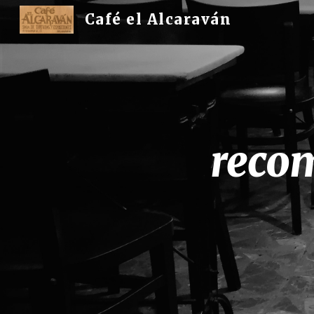
Café el Alcaraván
Sk
recom