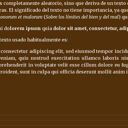
es completamente aleatorio, sino que deriva de un texto 
ras. El significado del texto no tiene importancia, ya q
 bonorum et malorum
 (
Sobre los límites del bien y del mal
) q
i do
lorem ipsum
 quia 
dolor sit amet, consectetur, adi
l texto usado habitualmente es:
consectetur adipiscing elit, sed eiusmod tempor incid
eniam, quis nostrud exercitation ullamco laboris ni
prehenderit in voluptate velit esse cillum dolore eu fug
roident, sunt in culpa qui officia deserunt mollit anim 