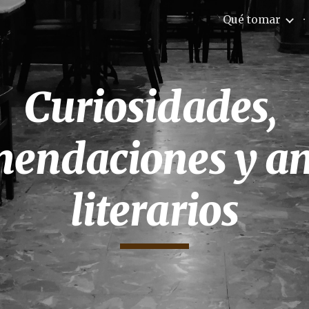
Qué tomar
ip to main content
Skip to navigat
Curiosidades, 
endaciones y am
literarios