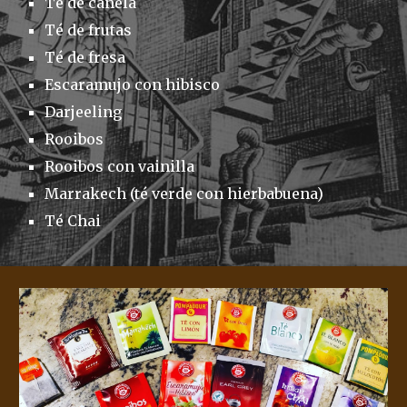
Té de canela
Té de frutas
Té de fresa
Escaramujo con hibisco
Darjeeling
Rooibos
Rooibos con vainilla
Marrakech (té verde con hierbabuena)
Té Chai