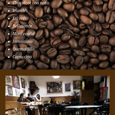
Chocolate con nata
Irlandés
Escocés
Bellmonte
Montecarlo
Jamaicano
Quemadillo
Capuccino