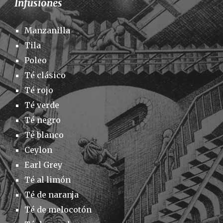
Infusiones
Manzanilla
Tila
Poleo
Té clásico
Té rojo
Té verde
Té negro
Té blanco
Ceylon
Earl Grey
Té al limón
Té de naranja
Té de melocotón